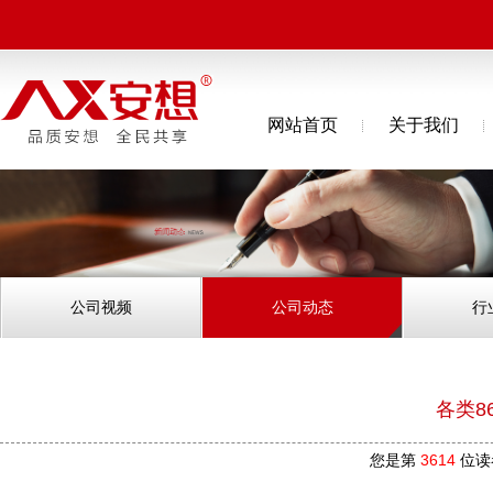
网站首页
关于我们
公司视频
公司动态
行
各类8
您是第
3614
位读