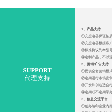
1、产品支持
①安想电器保证按
②安想电器根据客
③标准协议列举型
④定制产品，不以
2、营销/广告支持
SUPPORT
①提供全套营销模
代理支持
②定期进行市场竞争
③开发和创造适合
④定期或不定期举
3
、信息交流平台
①创办编印企业内